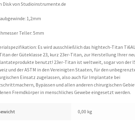
Disk von Studioinstrumente.de
raubgewinde: 1,2mm
chmesser Teller: 5mm
rialspezifikation: Es wird ausschließlich das hightech-Titan Ti6A
Titan der Güteklasse 23, kurz 23er-Titan, zur Herstellung Ihrer ne
antateprodukte benutzt! 23er-Titan ist weltweit, sogar von der 
eiz und der ASTM in den Vereinigten Staaten, für den unbegrenzt
urgischen Einsatz zugelassen, also auch für Implantate bei
schrittmachern, Bypässen und allen anderen chirurgischen Gebie
denen Fremdkörper in menschliches Gewebe eingesetzt werden.
Gewicht
0,00 kg