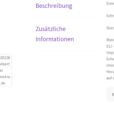
5mm 
Beschreibung
Sch
Zusätzliche
Dur
Informationen
Mate
ELI-
Impl
Schw
chir
Herz
auf 