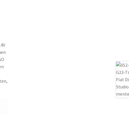
L4V
uen
ISO
en
ten,