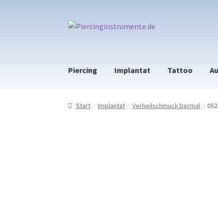
Zur
Zum
Navigation
Inhalt
springen
springen
Piercing
Implantat
Tattoo
Au
Start
Implantat
Verheilschmuck Dermal
052