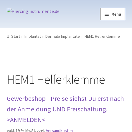
Zur
Zum
Menü
Navigation
Inhalt
springen
springen
Piercing
Start
Implantat
Dermale Implantate
HEM1 Helferklemme
Implantat
Tattoo
HEM1 Helferklemme
Ausstattung
Kasse
Gewerbeshop - Preise siehst Du erst nach
Mein Konto
der Anmeldung UND Freischaltung.
>ANMELDEN<
exkl. 19 % MwSt.
zzgl.
Versandkosten