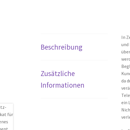
In Z
und 
Beschreibung
über
werd
Begl
Zusätzliche
Kund
da d
Informationen
verä
Tele
ein 
Nich
verl