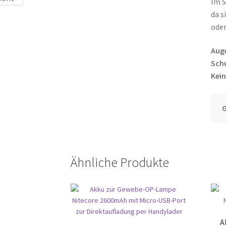
Im S
da s
oder
Aug
Schu
Kein
Ähnliche Produkte
A