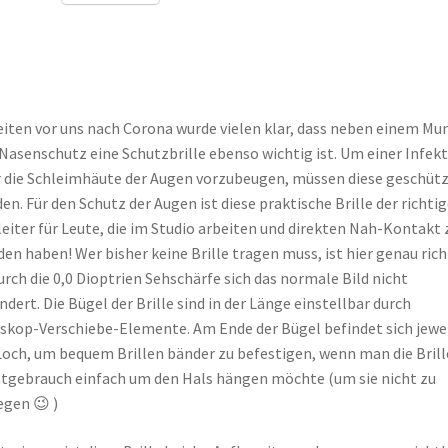
eiten vor uns nach Corona wurde vielen klar, dass neben einem Mu
Nasenschutz eine Schutzbrille ebenso wichtig ist. Um einer Infek
 die Schleimhäute der Augen vorzubeugen, müssen diese geschüt
en. Für den Schutz der Augen ist diese praktische Brille der richtig
eiter für Leute, die im Studio arbeiten und direkten Nah-Kontakt 
en haben! Wer bisher keine Brille tragen muss, ist hier genau rich
urch die 0,0 Dioptrien Sehschärfe sich das normale Bild nicht
ndert. Die Bügel der Brille sind in der Länge einstellbar durch
skop-Verschiebe-Elemente. Am Ende der Bügel befindet sich jewe
Loch, um bequem Brillen bänder zu befestigen, wenn man die Brill
tgebrauch einfach um den Hals hängen möchte (um sie nicht zu
egen 😉 )