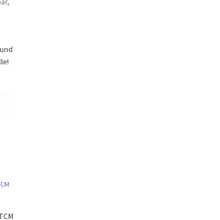
ar,
 und
le!
 TCM