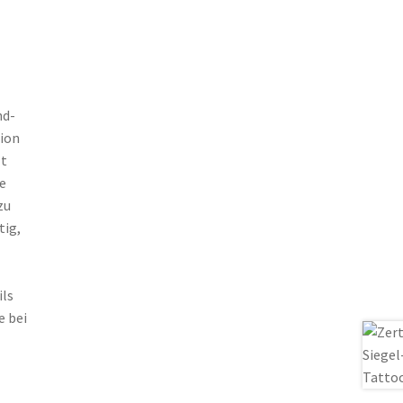
nd-
tion
zt
e
zu
tig,
ils
e bei