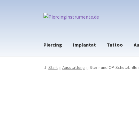
Zur
Zum
Navigation
Inhalt
springen
springen
Piercing
Implantat
Tattoo
Au
Start
Ausstattung
Steri- und OP-Schutzbrille 