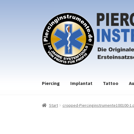
Zur
Zum
Navigation
Inhalt
springen
springen
Piercing
Implantat
Tattoo
Au
Start
cropped-Piercinginstrumente100100-1.