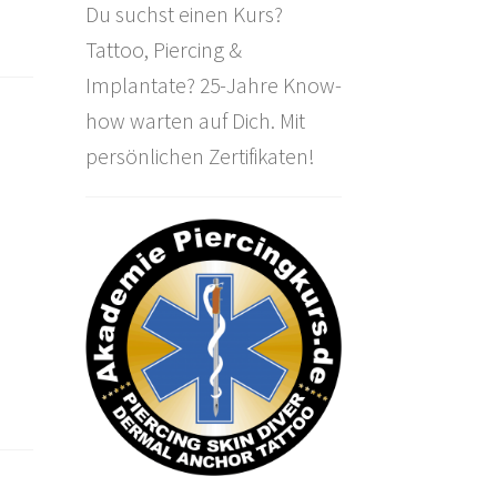
Du suchst einen Kurs?
Tattoo, Piercing &
Implantate? 25-Jahre Know-
how warten auf Dich. Mit
persönlichen Zertifikaten!