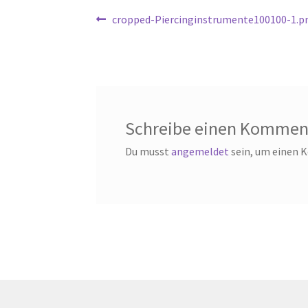
Beitragsnavigation
Vorheriger
cropped-Piercinginstrumente100100-1.p
Beitrag:
Schreibe einen Kommen
Du musst
angemeldet
sein, um einen